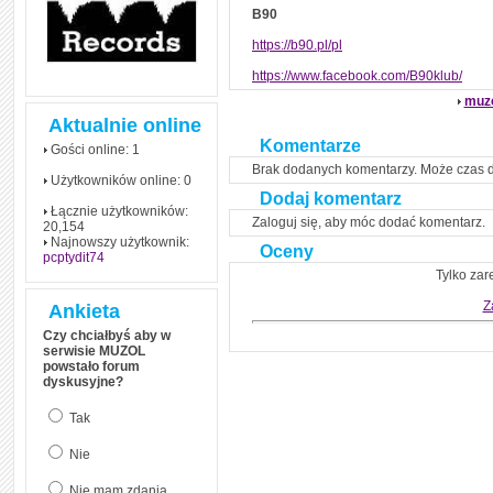
B90
https://b90.pl/pl
https://www.facebook.com/B90klub/
muz
Aktualnie online
Komentarze
Gości online: 1
Brak dodanych komentarzy. Może czas 
Użytkowników online: 0
Dodaj komentarz
Łącznie użytkowników:
Zaloguj się, aby móc dodać komentarz.
20,154
Najnowszy użytkownik:
Oceny
pcptydit74
Tylko zar
Z
Ankieta
Czy chciałbyś aby w
serwisie MUZOL
powstało forum
dyskusyjne?
Tak
Nie
Nie mam zdania