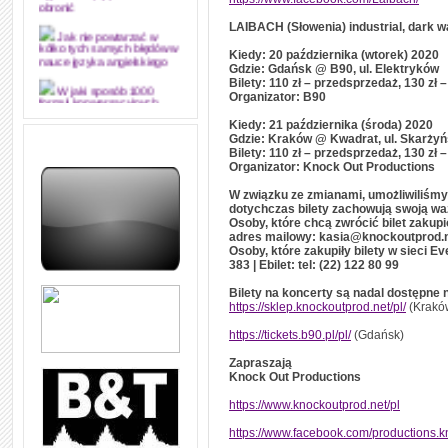
obronić
LAIBACH (Słowenia) industrial, dark
Jak nie powtarzać w
kółko tych samych błędów w
Kiedy: 20 października (wtorek) 2020
nauce języka angielskiego
Gdzie: Gdańsk @ B90, ul. Elektryków
Bilety: 110 zł – przedsprzedaż, 130 zł 
W jaki sposób 1000
Organizator: B90
formuł konwersacyjnych
pozwoli Ci opanować język
Kiedy: 21 października (środa) 2020
angielski i sprawną
Gdzie: Kraków @ Kwadrat, ul. Skarżyń
komunikację
Bilety: 110 zł – przedsprzedaż, 130 zł 
Organizator: Knock Out Productions
Angielskie przyimki
(prepositions) na 1000
W związku ze zmianami, umożliwiliśmy
praktycznych przykładach,
dotychczas bilety zachowują swoją w
dzięki którym łatwiej je
zapamiętasz
Osoby, które chcą zwrócić bilet zakup
adres mailowy: kasia@knockoutprod.n
Osoby, które zakupiły bilety w sieci Ev
W końcu ktoś po ludzku i
zrozumiale wytłumaczył, na
383 | Ebilet: tel: (22) 122 80 99
czym polega mowa zależna
(reported speech) w języku
Bilety na koncerty są nadal dostępne 
angielskim
https://sklep.knockoutprod.net/pl/
(Krakó
Jak zacząć czytać
https://tickets.b90.pl/pl/
(Gdańsk)
szybciej i więcej, ale nie
dłużej!
Zapraszają
Knock Out Productions
https://www.knockoutprod.net/pl
https://www.facebook.com/productions.k