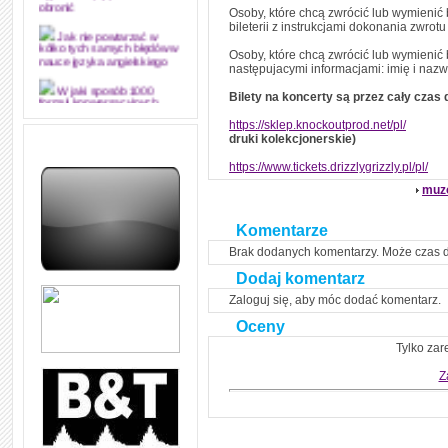
obronić
Osoby, które chcą zwrócić lub wymienić 
bileterii z instrukcjami dokonania zwro
Jak nie powtarzać w
kółko tych samych błędów w
Osoby, które chcą zwrócić lub wymienić b
nauce języka angielskiego
następujacymi informacjami: imię i nazw
W jaki sposób 1000
Bilety na koncerty są przez cały czas
formuł konwersacyjnych
pozwoli Ci opanować język
https://sklep.knockoutprod.net/pl/
angielski i sprawną
druki kolekcjonerskie)
komunikację
https://www.tickets.drizzlygrizzly.pl/pl/
Angielskie przyimki
(prepositions) na 1000
muz
praktycznych przykładach,
dzięki którym łatwiej je
zapamiętasz
Komentarze
W końcu ktoś po ludzku i
Brak dodanych komentarzy. Może czas 
zrozumiale wytłumaczył, na
czym polega mowa zależna
Dodaj komentarz
(reported speech) w języku
angielskim
Zaloguj się, aby móc dodać komentarz.
Oceny
Jak zacząć czytać
szybciej i więcej, ale nie
Tylko zar
dłużej!
Z