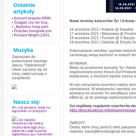
Ostatnie
artykuły
Koncert zespołu ARMI...
Nowe terminy koncertów Tyr i Arkona 
Ściągać czy nie ścią...
,,Będziesz moją pani...
16 września 2021 / Kraków @ Kwadrat
Piractwo fonograficzne
17 września 2021 / Warszawa @ Proxi
Richard Wright (1943...
18 września 2021 / Poznań @ U Bazyla
19 września 2021 / Gdańsk @ Drizzly Gr
Muzyka
Dokonywanie zwrotów i wymian wejściówe
zachowują swoją ważność w nowych ter
Zapraszam do
posłuchania naszego
WYMIANA:
utworu "Oddmenout".
Bilety na przełożone koncerty Tyr i Ar
Utwór zaczyna się od
organizowane przez Knock Out Producti
ciszy, zatem proszę o
wydarzenia, a vouchery będzie można wy
cierpliwość.
Jak stworzyć fenomen
grozy w muzyce
W celu otrzymania voucheru należy skon
zamówienia. W wiadomości zwrotnej zost
Jak zdać każdy
wymiany na voucher. Po weryfikacji zam
egzamin? Poznaj metody
eBilet.pl, aż do pełnego wykorzystania 
mistrzów
Naucz się:
Szczegółowy regulamin voucherów dos
Jak poradzić sobie na
https://knockoutprod.net/pl/page/regul
egzaminie ze statystyki
Jak napisać
ZWROTY:
merytorycznie dobrą,
Osoby, które chcą zwrócić bilet zakupi
strukturalnie logiczną i
mailowy: kasia@knockoutprod.net wraz 
edytorsko piękną pracę
dyplomową i ją z sukcesem