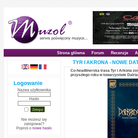
Strona główna
Forum
Recenzje
A
TYR I AKRONA - NOWE D
Co-headlinerska trasa Tyr i Arkona z
przyszłego roku w towarzystwie Dalria
Logowanie
Nazwa użytkownika
Hasło
Nie możesz się
zalogować?
Poproś o
nowe hasło