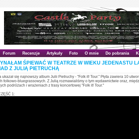
Forum
Recenzje
Artykuły
Foto
O mnie
Do pobrania
K
ZYNAŁAM ŚPIEWAĆ W TEATRZE W WIEKU JEDENASTU LA
IAD Z JULIĄ PIETRUCHĄ
a ukazał się najnowszy album Julii Pietruchy - ''Folk it! Tour.'' Płyta zawiera 10 ut
h folkowo-bluegrassowych. Z Julią rozmawialiśmy o tym wydawnictwie oraz, między
ch podróżach i wrażeniach z trasy koncertowej ''Folk it! Tour.''
ZĘŚĆ 1: