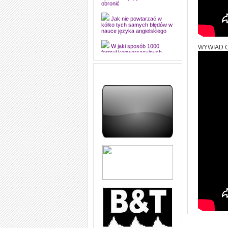
dyplomową i ją z sukcesem
obronić
Jak nie powtarzać w
kółko tych samych błędów w
nauce języka angielskiego
WYWIAD 
W jaki sposób 1000
formuł konwersacyjnych
pozwoli Ci opanować język
angielski i sprawną
komunikację
Angielskie przyimki
(prepositions) na 1000
praktycznych przykładach,
dzięki którym łatwiej je
zapamiętasz
W końcu ktoś po ludzku i
zrozumiale wytłumaczył, na
czym polega mowa zależna
(reported speech) w języku
angielskim
Jak zacząć czytać
szybciej i więcej, ale nie
dłużej!