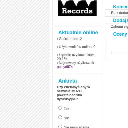
Komen
Brak doda
Dodaj 
Zaloguj si
Aktualnie online
Oceny
Gości online: 2
Użytkowników online: 0
Łącznie użytkowników:
20,154
Najnowszy użytkownik:
pcptydit74
Ankieta
Czy chciałbyś aby w
serwisie MUZOL
powstało forum
dyskusyjne?
Tak
Nie
Nie mam zdania