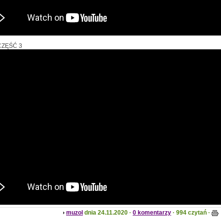
CZĘŚĆ 3
muzol
dnia 24.11.2020 ·
0 komentarzy
· 994 czytań ·