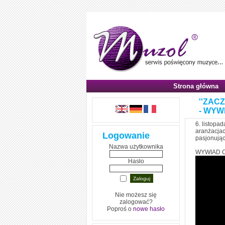
Strona główna
''ZAC
- WYW
6. listopad
aranżacjac
Logowanie
pasjonujący
Nazwa użytkownika
WYWIAD C
Hasło
Nie możesz się
zalogować?
Poproś o
nowe hasło