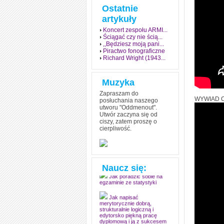
Ostatnie
artykuły
Koncert zespołu ARMI...
Ściągać czy nie ścią...
,,Będziesz moją pani...
Piractwo fonograficzne
Richard Wright (1943...
Muzyka
Zapraszam do
WYWIAD C
posłuchania naszego
utworu "Oddmenout".
Utwór zaczyna się od
ciszy, zatem proszę o
cierpliwość.
Jak stworzyć fenomen
grozy w muzyce
Jak zdać każdy
egzamin? Poznaj metody
mistrzów
Naucz się:
Jak poradzić sobie na
egzaminie ze statystyki
Jak napisać
merytorycznie dobrą,
strukturalnie logiczną i
edytorsko piękną pracę