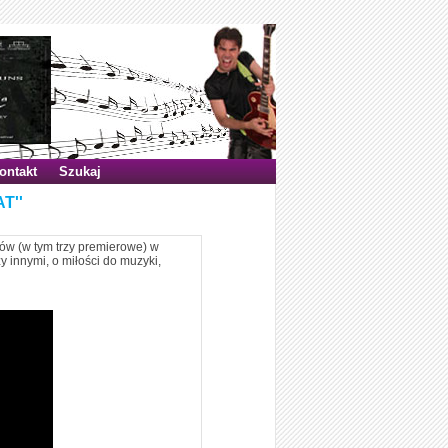
ontakt
Szukaj
T''
worów (w tym trzy premierowe) w
 innymi, o miłości do muzyki,