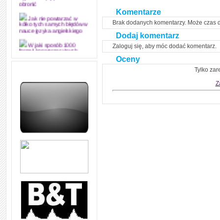
obronić
Komentarze
Jak nie powtarzać w
Brak dodanych komentarzy. Może czas 
kółko tych samych błędów w
nauce języka angielskiego
Dodaj komentarz
Zaloguj się, aby móc dodać komentarz.
W jaki sposób 1000
formuł konwersacyjnych
Oceny
pozwoli Ci opanować język
angielski i sprawną
Tylko zar
komunikację
Z
Angielskie przyimki
(prepositions) na 1000
praktycznych przykładach,
dzięki którym łatwiej je
zapamiętasz
W końcu ktoś po ludzku i
zrozumiale wytłumaczył, na
czym polega mowa zależna
(reported speech) w języku
angielskim
Jak zacząć czytać
szybciej i więcej, ale nie
dłużej!