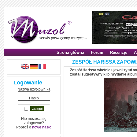
Strona główna
Forum
Recenzje
A
ZESPÓŁ HARISSA ZAPOW
Zespół Harissa właśnie ujawnił tytuł n
został sugestywny klip. Wydanie album
Logowanie
Nazwa użytkownika
Hasło
Nie możesz się
zalogować?
Poproś o
nowe hasło