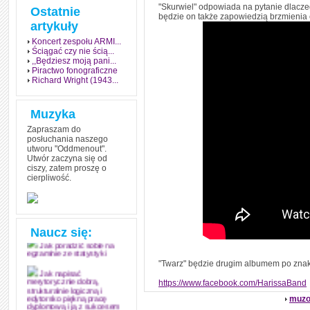
"Skurwiel" odpowiada na pytanie dlaczeg
Ostatnie
będzie on także zapowiedzią brzmienia c
artykuły
Koncert zespołu ARMI...
Ściągać czy nie ścią...
,,Będziesz moją pani...
Piractwo fonograficzne
Richard Wright (1943...
Muzyka
Zapraszam do
posłuchania naszego
utworu "Oddmenout".
Utwór zaczyna się od
ciszy, zatem proszę o
cierpliwość.
Jak stworzyć fenomen
grozy w muzyce
Jak zdać każdy
egzamin? Poznaj metody
mistrzów
Naucz się:
Jak poradzić sobie na
egzaminie ze statystyki
"Twarz" będzie drugim albumem po znako
Jak napisać
https://www.facebook.com/HarissaBand
merytorycznie dobrą,
strukturalnie logiczną i
muzo
edytorsko piękną pracę
dyplomową i ją z sukcesem