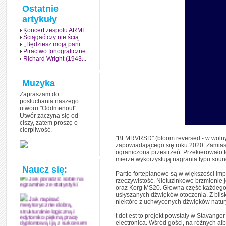
Ostatnie
artykuły
Koncert zespołu ARMI...
Ściągać czy nie ścią...
,,Będziesz moją pani...
Piractwo fonograficzne
Richard Wright (1943...
Muzyka
Zapraszam do
posłuchania naszego
utworu "Oddmenout".
Utwór zaczyna się od
ciszy, zatem proszę o
cierpliwość.
Jak stworzyć fenomen
"BLMRVRSD" (bloom reversed - w wolnym 
grozy w muzyce
zapowiadającego się roku 2020. Zamiast
ograniczona przestrzeń. Przekierowało
Jak zdać każdy
mierze wykorzystują nagrania typu soun
egzamin? Poznaj metody
mistrzów
Naucz się:
Partie fortepianowe są w większości im
rzeczywistość. Nietuzinkowe brzmienie 
Jak poradzić sobie na
egzaminie ze statystyki
oraz Korg MS20. Głowna część każdego u
usłyszanych dźwięków otoczenia. Z blis
niektóre z uchwyconych dźwięków natury
Jak napisać
merytorycznie dobrą,
strukturalnie logiczną i
t dot est to projekt powstały w Stavange
edytorsko piękną pracę
electronica. Wśród gości, na różnych alb
dyplomową i ją z sukcesem