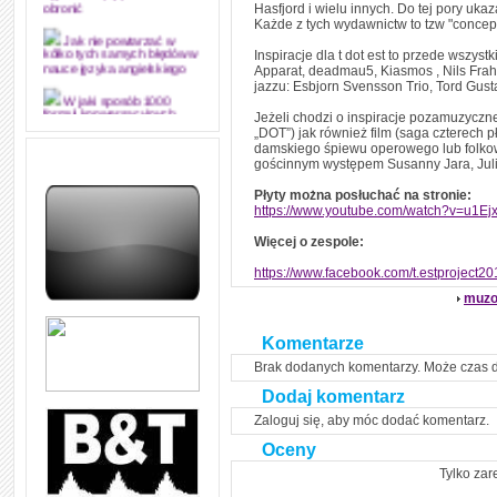
Hasfjord i wielu innych. Do tej pory u
obronić
Każde z tych wydawnictw to tzw "concep
Jak nie powtarzać w
Inspiracje dla t dot est to przede wszys
kółko tych samych błędów w
Apparat, deadmau5, Kiasmos , Nils Frah
nauce języka angielskiego
jazzu: Esbjorn Svensson Trio, Tord Gusta
W jaki sposób 1000
Jeżeli chodzi o inspiracje pozamuzyczn
formuł konwersacyjnych
„DOT”) jak również film (saga czterech 
pozwoli Ci opanować język
angielski i sprawną
damskiego śpiewu operowego lub folko
komunikację
gościnnym występem Susanny Jara, Juli
Angielskie przyimki
Płyty można posłuchać na stronie:
(prepositions) na 1000
https://www.youtube.com/watch?v=u1Ej
praktycznych przykładach,
dzięki którym łatwiej je
Więcej o zespole:
zapamiętasz
https://www.facebook.com/t.estproject20
W końcu ktoś po ludzku i
zrozumiale wytłumaczył, na
muzo
czym polega mowa zależna
(reported speech) w języku
angielskim
Komentarze
Jak zacząć czytać
Brak dodanych komentarzy. Może czas 
szybciej i więcej, ale nie
dłużej!
Dodaj komentarz
Zaloguj się, aby móc dodać komentarz.
Oceny
Tylko zar