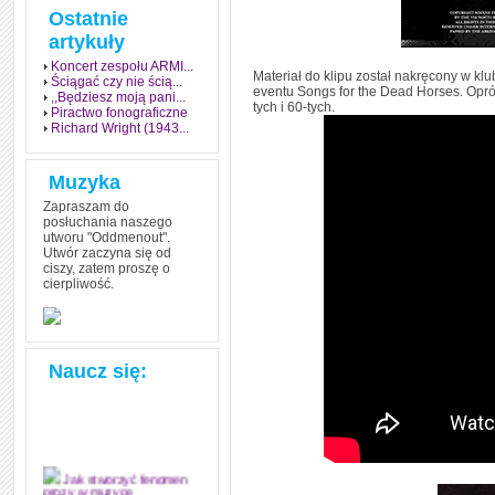
Ostatnie
artykuły
Koncert zespołu ARMI...
Materiał do klipu został nakręcony w k
Ściągać czy nie ścią...
eventu Songs for the Dead Horses. Opróc
,,Będziesz moją pani...
tych i 60-tych.
Piractwo fonograficzne
Richard Wright (1943...
Muzyka
Zapraszam do
posłuchania naszego
utworu "Oddmenout".
Utwór zaczyna się od
ciszy, zatem proszę o
cierpliwość.
Naucz się:
Jak stworzyć fenomen