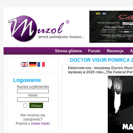
Strona główna
Forum
Recenzje
A
DOCTOR VISOR POWRCA 
Elektroniczno - metalowy Doctro Viso
wydanej w 2020 roku „The Funeral Port
Logowanie
Nazwa użytkownika
Hasło
Nie możesz się
zalogować?
Poproś o
nowe hasło