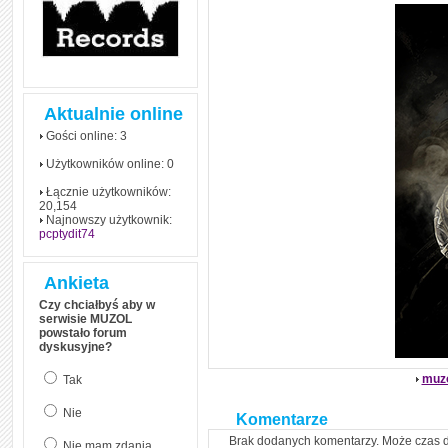
czym polega mowa zależna
(reported speech) w języku
angielskim
Jak zacząć czytać
szybciej i więcej, ale nie
dłużej!
Aktualnie online
Gości online: 3
Użytkowników online: 0
Łącznie użytkowników:
20,154
Najnowszy użytkownik:
pcptydit74
Ankieta
Czy chciałbyś aby w
serwisie MUZOL
powstało forum
dyskusyjne?
muz
Tak
Nie
Komentarze
Brak dodanych komentarzy. Może czas 
Nie mam zdania