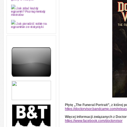
grozy w muzyce
Jak zdać każdy
egzamin? Poznaj metody
mistrzów
Jak poradzić sobie na
egzaminie ze statystyki
Jak napisać
merytorycznie dobrą,
strukturalnie logiczną i
edytorsko piękną pracę
dyplomową i ją z sukcesem
obronić
Jak nie powtarzać w
kółko tych samych błędów w
nauce języka angielskiego
W jaki sposób 1000
formuł konwersacyjnych
pozwoli Ci opanować język
angielski i sprawną
komunikację
Angielskie przyimki
(prepositions) na 1000
Płytę „The Funeral Portrait”, z które
praktycznych przykładach,
https://doctorvisor.bandcamp.com/relea
dzięki którym łatwiej je
zapamiętasz
Więcej informacji związanych z Doctor
https://www.facebook.com/doctorvisor
W końcu ktoś po ludzku i
zrozumiale wytłumaczył, na