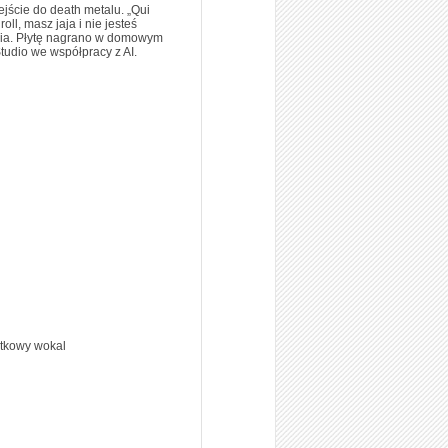
jście do death metalu. „Qui
ll, masz jaja i nie jesteś
bcia. Płytę nagrano w domowym
tudio we współpracy z AI.
atkowy wokal