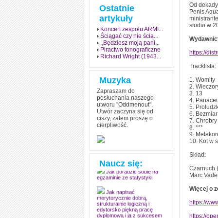
Od dekady 
Ostatnie
Penis Aqua 
artykuły
ministrant
studio w 2
Koncert zespołu ARMI...
Ściągać czy nie ścią...
Wydawnict
,,Będziesz moją pani...
Piractwo fonograficzne
https://di
Richard Wright (1943...
Tracklista:
Muzyka
1. Womity
2. Wieczo
Zapraszam do
3. 13
posłuchania naszego
4. Panace
utworu "Oddmenout".
5. Proludzk
Utwór zaczyna się od
6. Bezmiar
ciszy, zatem proszę o
7. Chrobry
cierpliwość.
8. ***
Jak stworzyć fenomen
grozy w muzyce
9. Metako
10. Kot w 
Jak zdać każdy
egzamin? Poznaj metody
Skład:
mistrzów
Naucz się:
Czarnuch (
Jak poradzić sobie na
Marc Vader
egzaminie ze statystyki
Więcej o z
Jak napisać
merytorycznie dobrą,
https://ww
strukturalnie logiczną i
edytorsko piękną pracę
https://op