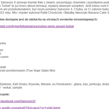
Salceson X serwuje krwiste flaki z olejem, prezentując chamskie i prymitywne pode
Turbat” to już trzeci album formacji, wydany własnym sumptem. Jeśli lubisz rock’n’ro
em ani przedszkolakiem, być może polubisz Salceson X. Chyba, że Ci zabroni ba
022 roku. Mix i master wykonał Rafał Chruścicki. Okładkę stworzyło Banana Cake S
wo dostępne jest do odsłuchu na stronach serwisów streamingowych:
strokid.com/hyperfollow/salcesonx/qui-penis-aquam-turbat
rynka
um
i
 czerni
ndukt
sosie pomidorowym (True Vege Satan Mix)
Epitome, Kalt Vindur, Kryvoda, Wesele, ex-Pandrador) - gitara, bas, perkusja, dod
 - wokal, sample
espole:
w.facebook.com/SalcesonX/
en.spotify.com/artist/0T6i4cxkuA7ynYxABJ3dvN