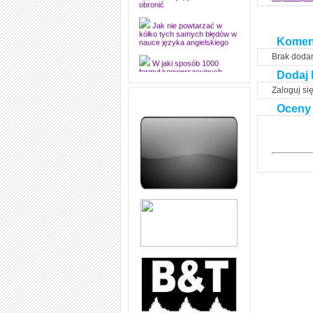
dyplomową i ją z sukcesem
obronić
Jak nie powtarzać w
kółko tych samych błędów w
Komen
nauce języka angielskiego
Brak doda
W jaki sposób 1000
Dodaj 
formuł konwersacyjnych
pozwoli Ci opanować język
Zaloguj si
angielski i sprawną
komunikację
Oceny
Angielskie przyimki
(prepositions) na 1000
praktycznych przykładach,
dzięki którym łatwiej je
zapamiętasz
W końcu ktoś po ludzku i
zrozumiale wytłumaczył, na
czym polega mowa zależna
(reported speech) w języku
angielskim
Jak zacząć czytać
szybciej i więcej, ale nie
dłużej!