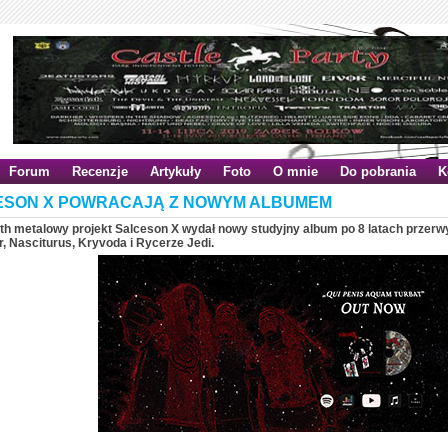
Forum
Recenzje
Artykuły
Foto
O mnie
Do pobrania
K
ESON X POWRACAJĄ Z NOWYM ALBUMEM
ath metalowy projekt Salceson X wydał nowy studyjny album po 8 latach przer
r, Nasciturus, Kryvoda i Rycerze Jedi.