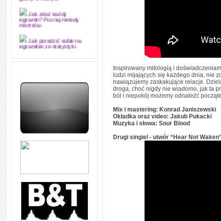
grozy w muzyce
Jak zdać każdy
egzamin? Poznaj metody
mistrzów
Jak poradzić sobie na
egzaminie ze statystyki
Jak napisać
Inspirowany mitologią i doświadczeniami
merytorycznie dobrą,
ludzi mijających się każdego dnia, nie z
strukturalnie logiczną i
edytorsko piękną pracę
nawiązujemy zaskakujące relacje. Dziel
dyplomową i ją z sukcesem
droga, choć nigdy nie wiadomo, jak ta pr
obronić
ból i niepokój możemy odnaleźć począte
Jak nie powtarzać w
Mix i mastering: Konrad Janiszewski
kółko tych samych błędów w
Okładka oraz video: Jakub Pukacki
nauce języka angielskiego
Muzyka i słowa: Sour Blood
W jaki sposób 1000
Drugi singiel - utwór “Hear Not Waken
formuł konwersacyjnych
pozwoli Ci opanować język
angielski i sprawną
komunikację
Angielskie przyimki
(prepositions) na 1000
praktycznych przykładach,
dzięki którym łatwiej je
zapamiętasz
W końcu ktoś po ludzku i
zrozumiale wytłumaczył, na