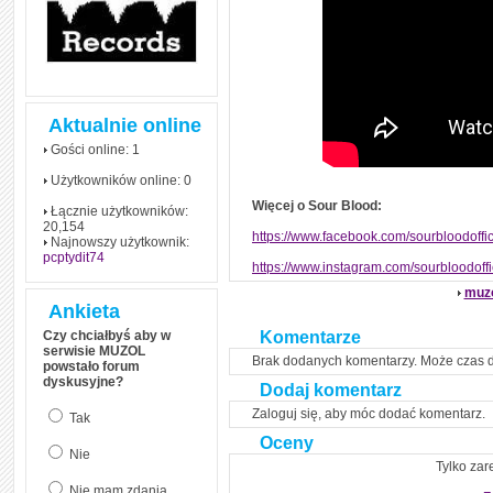
czym polega mowa zależna
(reported speech) w języku
angielskim
Jak zacząć czytać
szybciej i więcej, ale nie
dłużej!
Aktualnie online
Gości online: 1
Użytkowników online: 0
Więcej o Sour Blood:
Łącznie użytkowników:
20,154
https://www.facebook.com/sourbloodoffic
Najnowszy użytkownik:
pcptydit74
https://www.instagram.com/sourbloodoffic
muz
Ankieta
Czy chciałbyś aby w
Komentarze
serwisie MUZOL
Brak dodanych komentarzy. Może czas 
powstało forum
dyskusyjne?
Dodaj komentarz
Zaloguj się, aby móc dodać komentarz.
Tak
Oceny
Nie
Tylko zar
Nie mam zdania