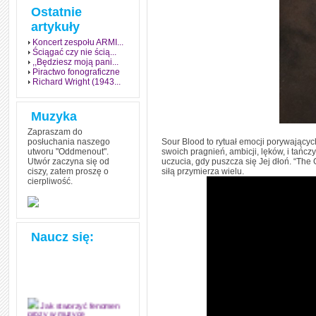
Ostatnie
artykuły
Koncert zespołu ARMI...
Ściągać czy nie ścią...
,,Będziesz moją pani...
Piractwo fonograficzne
Richard Wright (1943...
Muzyka
Zapraszam do
posłuchania naszego
Sour Blood to rytuał emocji porywających
utworu "Oddmenout".
swoich pragnień, ambicji, lęków, i tańcz
Utwór zaczyna się od
uczucia, gdy puszcza się Jej dłoń. “The
ciszy, zatem proszę o
siłą przymierza wielu.
cierpliwość.
Naucz się:
Jak stworzyć fenomen