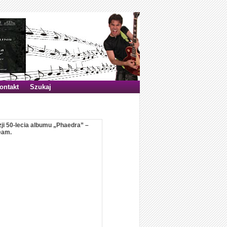
ontakt
Szukaj
zji 50-lecia albumu „Phaedra” –
eam.