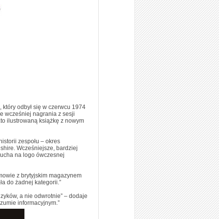
, który odbył się w czerwcu 1974
 wcześniej nagrania z sesji
ato ilustrowaną książkę z nowym
istorii zespołu – okres
hire. Wcześniejsze, bardziej
 ucha na logo ówczesnej
mowie z brytyjskim magazynem
 do żadnej kategorii.”
zyków, a nie odwrotnie” – dodaje
szumie informacyjnym.”