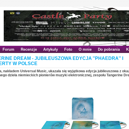
Forum
Recenzje
Artykuły
Foto
O mnie
Do pobrania
K
RINE DREAM - JUBILEUSZOWA EDYCJA ''PHAEDRA'' I
ERTY W POLSCE
a, nakładem Universal Music, ukazała się wyjątkowa edycja jubileuszowa z oka
ego dzieła niemieckich pionierów muzyki elektronicznej, zespołu Tangerine Dr