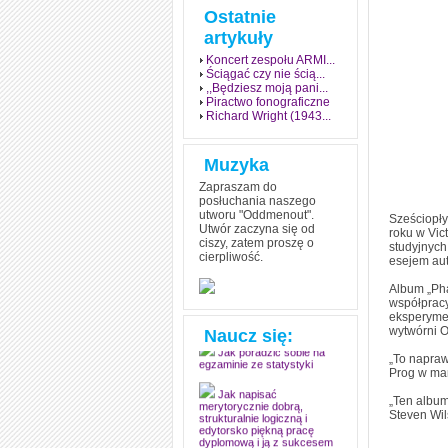
Ostatnie
artykuły
Koncert zespołu ARMI...
Ściągać czy nie ścią...
,,Będziesz moją pani...
Piractwo fonograficzne
Richard Wright (1943...
Muzyka
Zapraszam do
posłuchania naszego
utworu "Oddmenout".
Sześciopły
Utwór zaczyna się od
roku w Vic
ciszy, zatem proszę o
studyjnych
cierpliwość.
esejem aut
Jak stworzyć fenomen
grozy w muzyce
Album „Pha
współpracy
Jak zdać każdy
eksperymen
egzamin? Poznaj metody
mistrzów
wytwórni O
Naucz się:
„To napra
Jak poradzić sobie na
egzaminie ze statystyki
Prog w mar
„Ten album
Jak napisać
merytorycznie dobrą,
Steven Wil
strukturalnie logiczną i
edytorsko piękną pracę