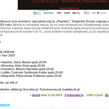
ubileuszu oraz premiery specjalnej edycji „Phaedra”, Tangerine Dream zagrają 
025 roku.
Będzie to niezwykła okazja, by na żywo doświadczyć dźwiękowego dziedz
miennie inspiruje świat muzyki elektronicznej. Koncerty będą muzyczną podróżą p
od hipnotycznych brzmień lat 70., przez kultowe ścieżki dźwiękowe, aż po współcz
y!
A
NE DREAM
 Tour 2025
5 Gdańsk, Stary Maneż godz.20.00
5 Wrocław, Hala Orion godz.20.00
5 Katowice, Miasto Ogrodów godz.20.00
 Lublin, Centrum Spotkania Kultur godz.20.00
 Białystok, Filharmonia Podlaska godz.20.00
ów: od 199 zł
iletów: eBilet.pl, Eventim.pl, Ticketmaster.pl, kupbilecik.pl
muzol
dnia 11.04.2025 ·
0 komentarzy
· 1198 czytań ·
tarze