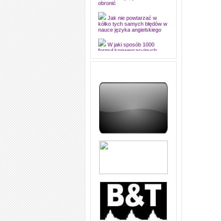
dyplomową i ją z sukcesem
obronić
Jak nie powtarzać w
kółko tych samych błędów w
nauce języka angielskiego
W jaki sposób 1000
formuł konwersacyjnych
pozwoli Ci opanować język
angielski i sprawną
komunikację
Angielskie przyimki
(prepositions) na 1000
praktycznych przykładach,
dzięki którym łatwiej je
zapamiętasz
W końcu ktoś po ludzku i
zrozumiale wytłumaczył, na
czym polega mowa zależna
(reported speech) w języku
angielskim
Jak zacząć czytać
szybciej i więcej, ale nie
dłużej!