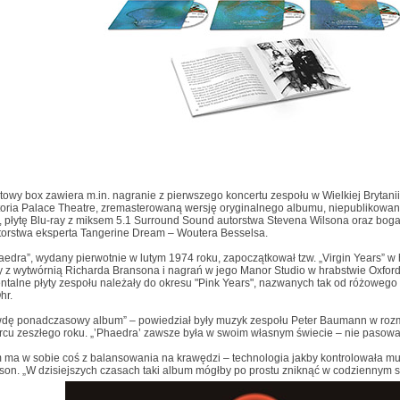
towy box zawiera m.in. nagranie z pierwszego koncertu zespołu w Wielkiej Brytanii
toria Palace Theatre, zremasterowaną wersję oryginalnego albumu, niepublikowane
, płytę Blu-ray z miksem 5.1 Surround Sound autorstwa Stevena Wilsona oraz bog
orstwa eksperta Tangerine Dream – Woutera Besselsa.
edra”, wydany pierwotnie w lutym 1974 roku, zapoczątkował tzw. „Virgin Years” w h
 z wytwórnią Richarda Bransona i nagrań w jego Manor Studio w hrabstwie Oxfords
talne płyty zespołu należały do okresu "Pink Years", nazwanych tak od różowego
hr.
wdę ponadczasowy album” – powiedział były muzyk zespołu Peter Baumann w roz
cu zeszłego roku. „’Phaedra’ zawsze była w swoim własnym świecie – nie pasowała
 ma w sobie coś z balansowania na krawędzi – technologia jakby kontrolowała mu
son. „W dzisiejszych czasach taki album mógłby po prostu zniknąć w codziennym 