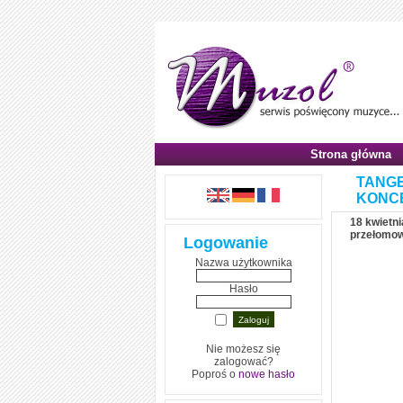
Strona główna
TANGE
KONC
18 kwietni
przełomow
Logowanie
Nazwa użytkownika
Hasło
Nie możesz się
zalogować?
Poproś o
nowe hasło