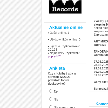
Z okazji j
sierpniu 2
Aktualnie online
dekad niez
zespołu – 
Gości online: 1
Zapraszam
Użytkowników online: 0
ART MUZ
zaprasza
Łącznie użytkowników:
20,154
TANGERI
Najnowszy użytkownik:
Continuum
pcptydit74
27.08.202
28.08.202
Ankieta
29.08.202
30.08.2025
Czy chciałbyś aby w
31.08.2025
serwisie MUZOL
powstało forum
Ceny bilet
dyskusyjne?
Sprzedaż b
Tak
Nie
Komen
Nie mam zdania