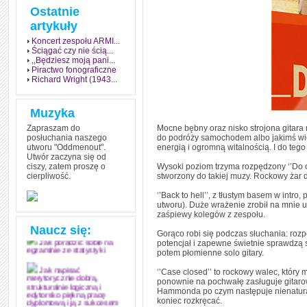
Ostatnie
artykuły
Koncert zespołu ARMI...
Ściągać czy nie ścią...
,,Będziesz moją pani...
Piractwo fonograficzne
Richard Wright (1943...
Muzyka
Zapraszam do
Mocne bębny oraz nisko strojona gitara 
posłuchania naszego
do podróży samochodem albo jakimś wielk
utworu "Oddmenout".
energią i ogromną witalnością. I do te
Utwór zaczyna się od
ciszy, zatem proszę o
Wysoki poziom trzyma rozpędzony ‘’Do or
cierpliwość.
stworzony do takiej muzy. Rockowy żar d
Jak stworzyć fenomen
grozy w muzyce
‘’Back to hell’’, z tłustym basem w intro
utworu). Duże wrażenie zrobił na mnie ul
Jak zdać każdy
zaśpiewy kolegów z zespołu.
egzamin? Poznaj metody
mistrzów
Naucz się:
Gorąco robi się podczas słuchania: rozpę
potencjał i zapewne świetnie sprawdzą 
Jak poradzić sobie na
potem płomienne solo gitary.
egzaminie ze statystyki
‘’Case closed’’ to rockowy walec, który m
Jak napisać
ponownie na pochwałę zasługuje gitarow
merytorycznie dobrą,
strukturalnie logiczną i
Hammonda po czym następuje nienatural
edytorsko piękną pracę
koniec rozkręcać.
dyplomową i ją z sukcesem