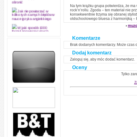
obronić
Na tym krążku grupa potwierdza, że ma w
rock’n’rollu. Zgoda – ten materiał nie 
Jak nie powtarzać w
konsekwentnie trzyma się obranej stylist
kółko tych samych błędów w
oldschoolowego bluesa z harmonijką –
nauce języka angielskiego
muzo
W jaki sposób 1000
formuł konwersacyjnych
pozwoli Ci opanować język
Komentarze
angielski i sprawną
komunikację
Brak dodanych komentarzy. Może czas 
Dodaj komentarz
Angielskie przyimki
(prepositions) na 1000
Zaloguj się, aby móc dodać komentarz.
praktycznych przykładach,
dzięki którym łatwiej je
Oceny
zapamiętasz
Tylko zar
W końcu ktoś po ludzku i
zrozumiale wytłumaczył, na
Z
czym polega mowa zależna
(reported speech) w języku
angielskim
Jak zacząć czytać
szybciej i więcej, ale nie
dłużej!