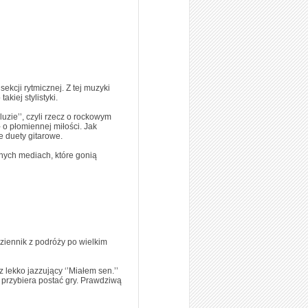
ekcji rytmicznej. Z tej muzyki
kiej stylistyki.
uzie’’, czyli rzecz o rockowym
- o płomiennej miłości. Jak
e duety gitarowe.
nych mediach, które gonią
dziennik z podróży po wielkim
 lekko jazzujący ‘’Miałem sen.’’
 przybiera postać gry. Prawdziwą