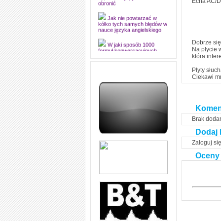
Echa AC/D
dyplomową i ją z sukcesem
obronić
Jak nie powtarzać w
kółko tych samych błędów w
nauce języka angielskiego
Dobrze się
W jaki sposób 1000
Na płycie 
formuł konwersacyjnych
która inter
pozwoli Ci opanować język
angielski i sprawną
Płyty słuch
komunikację
Ciekawi mn
Angielskie przyimki
(prepositions) na 1000
praktycznych przykładach,
dzięki którym łatwiej je
Komen
zapamiętasz
Brak doda
W końcu ktoś po ludzku i
Dodaj 
zrozumiale wytłumaczył, na
czym polega mowa zależna
Zaloguj si
(reported speech) w języku
angielskim
Oceny
Jak zacząć czytać
szybciej i więcej, ale nie
dłużej!