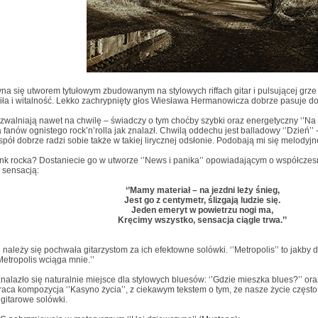
yna się utworem tytułowym zbudowanym na stylowych riffach gitar i pulsującej grze s
siła i witalność. Lekko zachrypnięty głos Wiesława Hermanowicza dobrze pasuje do ta
e zwalniają nawet na chwilę – świadczy o tym choćby szybki oraz energetyczny ‘’Na l
 fanów ognistego rock’n’rolla jak znalazł. Chwilą oddechu jest balladowy ‘’Dzień’’ 
spół dobrze radzi sobie także w takiej lirycznej odsłonie. Podobają mi się melodyjn
nk rocka? Dostaniecie go w utworze ‘’News i panika’’ opowiadającym o współczes
 sensacją:
‘’Mamy materiał – na jezdni leży śnieg,
Jest go z centymetr, ślizgają ludzie się.
Jeden emeryt w powietrzu nogi ma,
Kręcimy wszystko, sensacja ciągle trwa.’’
 należy się pochwała gitarzystom za ich efektowne solówki. ‘’Metropolis’’ to jakby 
Metropolis wciąga mnie.’’
znalazło się naturalnie miejsce dla stylowych bluesów: ‘’Gdzie mieszka blues?’’ oraz
ca kompozycja ‘’Kasyno życia’’, z ciekawym tekstem o tym, że nasze życie często
gitarowe solówki.