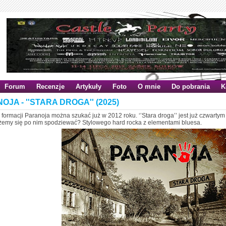
Forum
Recenzje
Artykuły
Foto
O mnie
Do pobrania
K
OJA - ''STARA DROGA'' (2025)
formacji Paranoja można szukać już w 2012 roku. ‘’Stara droga’’ jest już czwart
emy się po nim spodziewać? Stylowego hard rocka z elementami bluesa.