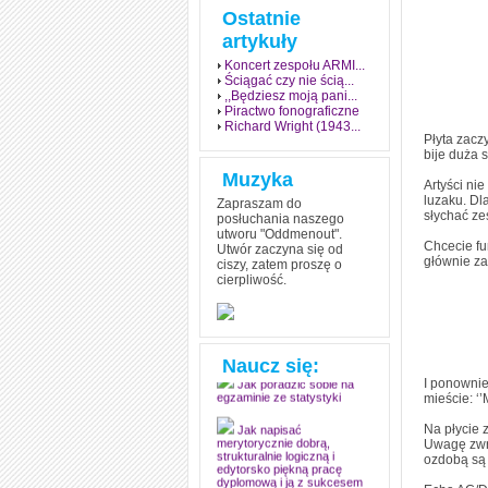
Ostatnie
artykuły
Koncert zespołu ARMI...
Ściągać czy nie ścią...
,,Będziesz moją pani...
Piractwo fonograficzne
Richard Wright (1943...
Płyta zacz
bije duża 
Muzyka
Artyści ni
luzaku. Dla
Zapraszam do
słychać ze
posłuchania naszego
utworu "Oddmenout".
Chcecie fu
Utwór zaczyna się od
głównie za
ciszy, zatem proszę o
cierpliwość.
Jak stworzyć fenomen
grozy w muzyce
Jak zdać każdy
egzamin? Poznaj metody
mistrzów
Naucz się:
I ponownie
Jak poradzić sobie na
mieście: ‘’
egzaminie ze statystyki
Na płycie 
Jak napisać
Uwagę zwra
merytorycznie dobrą,
ozdobą są 
strukturalnie logiczną i
edytorsko piękną pracę