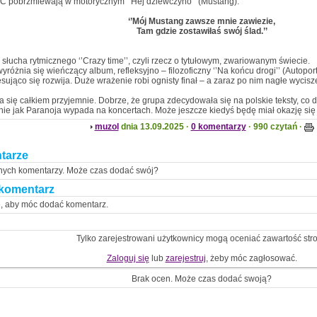
C pobrzmiewają w motorycznym ‘’Hej dziewczyno’’ (Mustang):
‘’Mój Mustang zawsze mnie zawiezie,
Tam gdzie zostawiłaś swój ślad.’’
 słucha rytmicznego ‘’Crazy time’’, czyli rzecz o tytułowym, zwariowanym świecie.
wyróżnia się wieńczący album, refleksyjno – filozoficzny ‘’Na końcu drogi’’ (Autopo
esująco się rozwija. Duże wrażenie robi ognisty finał – a zaraz po nim nagłe wycisz
a się całkiem przyjemnie. Dobrze, że grupa zdecydowała się na polskie teksty, co dzi
ie jak Paranoja wypada na koncertach. Może jeszcze kiedyś będę miał okazję się
muzol
dnia 13.09.2025 ·
0 komentarzy
· 990 czytań ·
tarze
nych komentarzy. Może czas dodać swój?
komentarz
ę, aby móc dodać komentarz.
Tylko zarejestrowani użytkownicy mogą oceniać zawartość str
Zaloguj się
lub
zarejestruj
, żeby móc zagłosować.
Brak ocen. Może czas dodać swoją?