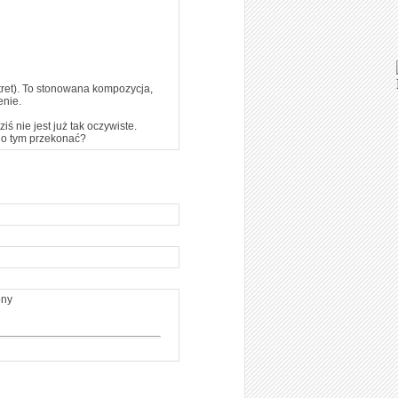
rtret). To stonowana kompozycja,
enie.
ś nie jest już tak oczywiste.
 o tym przekonać?
ony