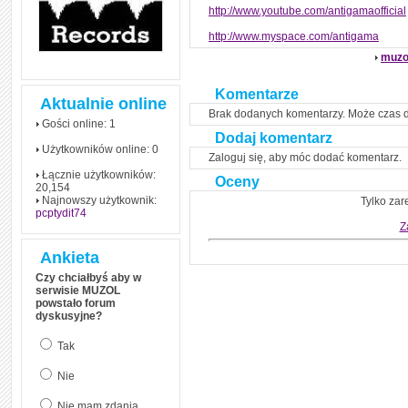
http://www.youtube.com/antigamaofficial
http://www.myspace.com/antigama
muzo
Komentarze
Aktualnie online
Brak dodanych komentarzy. Może czas 
Gości online: 1
Dodaj komentarz
Użytkowników online: 0
Zaloguj się, aby móc dodać komentarz.
Łącznie użytkowników:
Oceny
20,154
Najnowszy użytkownik:
Tylko zar
pcptydit74
Z
Ankieta
Czy chciałbyś aby w
serwisie MUZOL
powstało forum
dyskusyjne?
Tak
Nie
Nie mam zdania