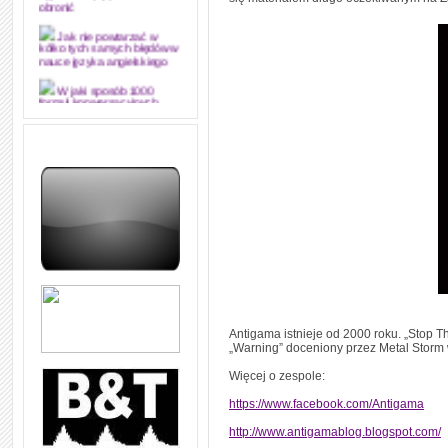
obronić
Jak nie powtarzać w
kółko tych samych błędów w
nauce języka angielskiego
W jaki sposób 1000
formuł konwersacyjnych
pozwoli Ci opanować język
angielski i sprawną
komunikację
Angielskie przyimki
(prepositions) na 1000
praktycznych przykładach,
dzięki którym łatwiej je
zapamiętasz
W końcu ktoś po ludzku i
zrozumiale wytłumaczył, na
czym polega mowa zależna
(reported speech) w języku
angielskim
Jak zacząć czytać
Antigama istnieje od 2000 roku. „Stop 
szybciej i więcej, ale nie
„Warning” doceniony przez Metal Storm 
dłużej!
Więcej o zespole:
https://www.facebook.com/Antigama
http://www.antigamablog.blogspot.com/