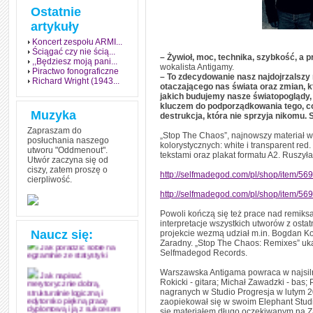
Ostatnie
artykuły
Koncert zespołu ARMI...
Ściągać czy nie ścią...
– Żywioł, moc, technika, szybkość, a 
,,Będziesz moją pani...
wokalista Antigamy.
Piractwo fonograficzne
– To zdecydowanie nasz najdojrzalszy
Richard Wright (1943...
otaczającego nas świata oraz zmian, kt
jakich budujemy nasze światopoglądy,
kluczem do podporządkowania tego, co
Muzyka
destrukcja, która nie sprzyja nikomu. 
Zapraszam do
„Stop The Chaos”, najnowszy materiał w
posłuchania naszego
kolorystycznych: white i transparent red
utworu "Oddmenout".
tekstami oraz plakat formatu A2. Ruszył
Utwór zaczyna się od
ciszy, zatem proszę o
http://selfmadegod.com/pl/shop/item/56
cierpliwość.
Jak stworzyć fenomen
grozy w muzyce
http://selfmadegod.com/pl/shop/item/56
Jak zdać każdy
Powoli kończą się też prace nad remik
egzamin? Poznaj metody
interpretacje wszystkich utworów z ost
mistrzów
Naucz się:
projekcie wezmą udział m.in. Bogdan Kon
Zaradny. „Stop The Chaos: Remixes” uk
Jak poradzić sobie na
Selfmadegod Records.
egzaminie ze statystyki
Warszawska Antigama powraca w najsilni
Jak napisać
Rokicki - gitara; Michał Zawadzki - bas
merytorycznie dobrą,
nagranych w Studio Progresja w lutym 
strukturalnie logiczną i
zaopiekował się w swoim Elephant Studi
edytorsko piękną pracę
się materiałem długo oczekiwanym na Za
dyplomową i ją z sukcesem