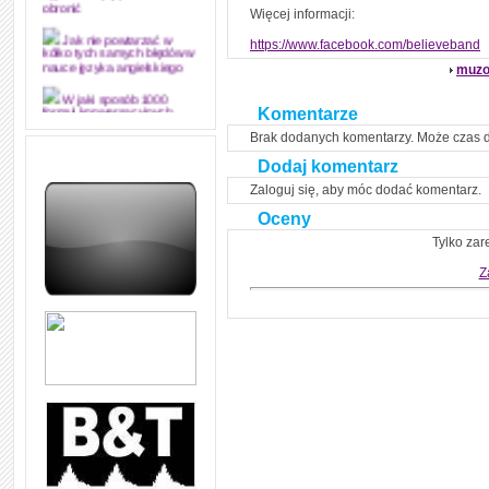
obronić
Więcej informacji:
https://www.facebook.com/believeband
Jak nie powtarzać w
kółko tych samych błędów w
muzo
nauce języka angielskiego
W jaki sposób 1000
Komentarze
formuł konwersacyjnych
pozwoli Ci opanować język
Brak dodanych komentarzy. Może czas 
angielski i sprawną
komunikację
Dodaj komentarz
Zaloguj się, aby móc dodać komentarz.
Angielskie przyimki
(prepositions) na 1000
praktycznych przykładach,
Oceny
dzięki którym łatwiej je
Tylko zar
zapamiętasz
Z
W końcu ktoś po ludzku i
zrozumiale wytłumaczył, na
czym polega mowa zależna
(reported speech) w języku
angielskim
Jak zacząć czytać
szybciej i więcej, ale nie
dłużej!