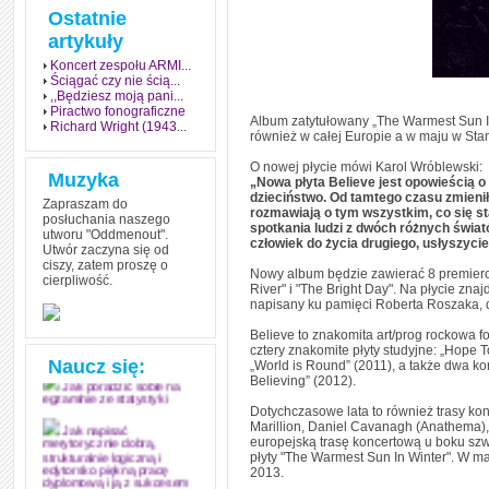
Ostatnie
artykuły
Koncert zespołu ARMI...
Ściągać czy nie ścią...
,,Będziesz moją pani...
Piractwo fonograficzne
Album zatytułowany „The Warmest Sun In
Richard Wright (1943...
również w całej Europie a w maju w St
O nowej płycie mówi Karol Wróblewski:
Muzyka
„Nowa płyta Believe jest opowieścią o
dzieciństwo. Od tamtego czasu zmieniło 
Zapraszam do
rozmawiają o tym wszystkim, co się st
posłuchania naszego
spotkania ludzi z dwóch różnych świa
utworu "Oddmenout".
człowiek do życia drugiego, usłyszyci
Utwór zaczyna się od
ciszy, zatem proszę o
Nowy album będzie zawierać 8 premierow
cierpliwość.
Jak stworzyć fenomen
River" i "The Bright Day". Na płycie z
grozy w muzyce
napisany ku pamięci Roberta Roszaka, d
Jak zdać każdy
Believe to znakomita art/prog rockowa fo
egzamin? Poznaj metody
cztery znakomite płyty studyjne: „Hope T
mistrzów
Naucz się:
„World is Round” (2011), a także dwa k
Believing” (2012).
Jak poradzić sobie na
egzaminie ze statystyki
Dotychczasowe lata to również trasy kon
Marillion, Daniel Cavanagh (Anathema),
Jak napisać
europejską trasę koncertową u boku szw
merytorycznie dobrą,
płyty "The Warmest Sun In Winter". W m
strukturalnie logiczną i
2013.
edytorsko piękną pracę
dyplomową i ją z sukcesem