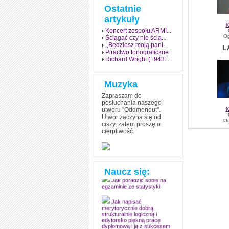
Ostatnie
artykuły
K
Koncert zespołu ARMI...
Og
Ściągać czy nie ścią...
,,Będziesz moją pani...
L
Piractwo fonograficzne
Richard Wright (1943...
Muzyka
Zapraszam do
posłuchania naszego
utworu "Oddmenout".
K
Utwór zaczyna się od
Og
ciszy, zatem proszę o
cierpliwość.
Jak stworzyć fenomen
grozy w muzyce
Jak zdać każdy
egzamin? Poznaj metody
mistrzów
Naucz się:
Jak poradzić sobie na
egzaminie ze statystyki
Jak napisać
merytorycznie dobrą,
strukturalnie logiczną i
edytorsko piękną pracę