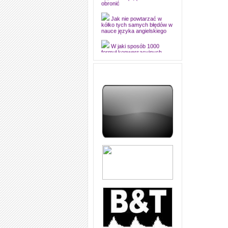
dyplomową i ją z sukcesem
obronić
Jak nie powtarzać w
kółko tych samych błędów w
nauce języka angielskiego
W jaki sposób 1000
formuł konwersacyjnych
pozwoli Ci opanować język
angielski i sprawną
komunikację
Angielskie przyimki
(prepositions) na 1000
praktycznych przykładach,
dzięki którym łatwiej je
zapamiętasz
W końcu ktoś po ludzku i
zrozumiale wytłumaczył, na
czym polega mowa zależna
(reported speech) w języku
angielskim
Jak zacząć czytać
szybciej i więcej, ale nie
dłużej!