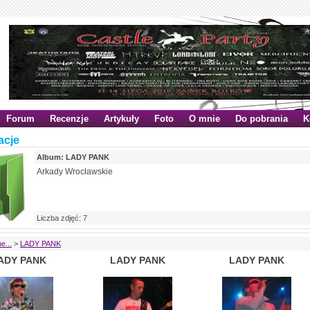
Forum
Recenzje
Artykuły
Foto
O mnie
Do pobrania
K
acje
Album: LADY PANK
Arkady Wrocławskie
Liczba zdjęć: 7
e...
>
LADY PANK
ADY PANK
LADY PANK
LADY PANK