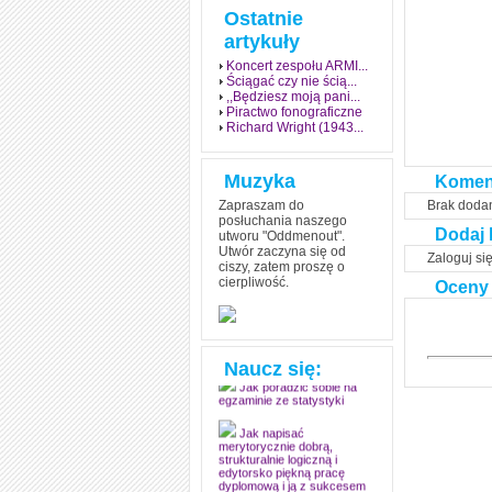
Ostatnie
artykuły
Koncert zespołu ARMI...
Ściągać czy nie ścią...
,,Będziesz moją pani...
Piractwo fonograficzne
Richard Wright (1943...
Muzyka
Komen
Zapraszam do
Brak doda
posłuchania naszego
Dodaj 
utworu "Oddmenout".
Utwór zaczyna się od
Zaloguj si
ciszy, zatem proszę o
cierpliwość.
Oceny
Jak stworzyć fenomen
grozy w muzyce
Jak zdać każdy
egzamin? Poznaj metody
mistrzów
Naucz się:
Jak poradzić sobie na
egzaminie ze statystyki
Jak napisać
merytorycznie dobrą,
strukturalnie logiczną i
edytorsko piękną pracę
dyplomową i ją z sukcesem