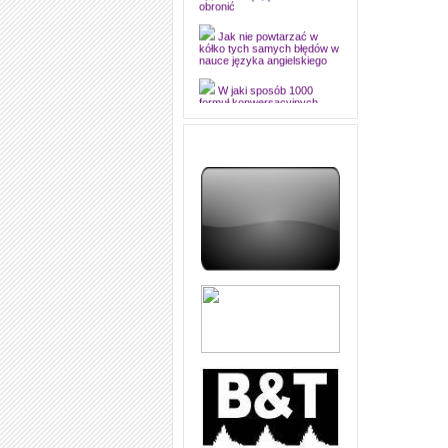
obronić
Jak nie powtarzać w
kółko tych samych błędów w
nauce języka angielskiego
W jaki sposób 1000
formuł konwersacyjnych
pozwoli Ci opanować język
angielski i sprawną
komunikację
Angielskie przyimki
(prepositions) na 1000
praktycznych przykładach,
dzięki którym łatwiej je
zapamiętasz
W końcu ktoś po ludzku i
zrozumiale wytłumaczył, na
czym polega mowa zależna
(reported speech) w języku
angielskim
Jak zacząć czytać
szybciej i więcej, ale nie
dłużej!