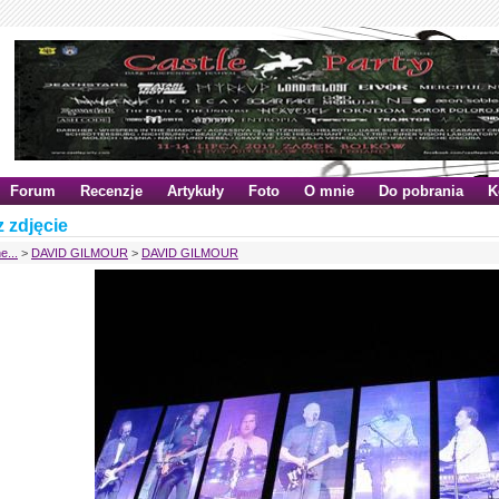
Forum
Recenzje
Artykuły
Foto
O mnie
Do pobrania
K
 zdjęcie
e...
>
DAVID GILMOUR
>
DAVID GILMOUR