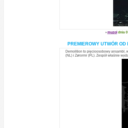
muzol
dnia 0
PREMIEROWY UTWÓR OD 
Demolition to pięcioosobowy ansambl, 
(NL) i Zørormr (PL). Zespół właśnie wyda