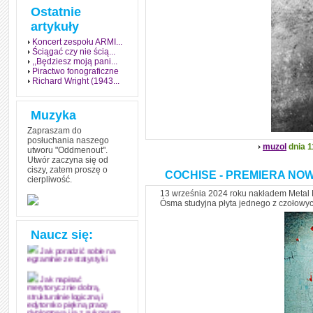
Ostatnie
artykuły
Koncert zespołu ARMI...
Ściągać czy nie ścią...
,,Będziesz moją pani...
Piractwo fonograficzne
Richard Wright (1943...
Muzyka
Zapraszam do
posłuchania naszego
muzol
dnia 1
utworu "Oddmenout".
Utwór zaczyna się od
ciszy, zatem proszę o
COCHISE - PREMIERA NO
cierpliwość.
Jak stworzyć fenomen
13 września 2024 roku nakładem Metal 
grozy w muzyce
Ósma studyjna płyta jednego z czołowy
Jak zdać każdy
egzamin? Poznaj metody
Naucz się:
mistrzów
Jak poradzić sobie na
egzaminie ze statystyki
Jak napisać
merytorycznie dobrą,
strukturalnie logiczną i
edytorsko piękną pracę