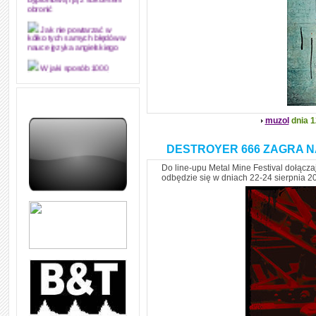
dyplomową i ją z sukcesem
obronić
Jak nie powtarzać w
kółko tych samych błędów w
nauce języka angielskiego
W jaki sposób 1000
formuł konwersacyjnych
pozwoli Ci opanować język
angielski i sprawną
komunikację
muzol
dnia 1
Angielskie przyimki
(prepositions) na 1000
praktycznych przykładach,
DESTROYER 666 ZAGRA NA
dzięki którym łatwiej je
zapamiętasz
Do line-upu Metal Mine Festival dołącza
odbędzie się w dniach 22-24 sierpnia 2
W końcu ktoś po ludzku i
zrozumiale wytłumaczył, na
czym polega mowa zależna
(reported speech) w języku
angielskim
Jak zacząć czytać
szybciej i więcej, ale nie
dłużej!