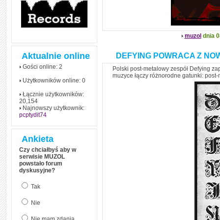
muzol
dnia 0
Aktualnie online
DEFYING POWRACA Z NO
Gości online: 2
Polski post-metalowy zespół Defying za
muzyce łączy różnorodne gatunki: post-
Użytkowników online: 0
Łącznie użytkowników:
20,154
Najnowszy użytkownik:
pcptydit74
Ankieta
Czy chciałbyś aby w
serwisie MUZOL
powstało forum
dyskusyjne?
Tak
Nie
Nie mam zdania