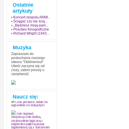
Ostatnie
artykuły
Koncert zespołu ARMI...
Ściągać czy nie ścią...
,,Będziesz moją pani...
Piractwo fonograficzne
Richard Wright (1943...
Muzyka
Zapraszam do
posłuchania naszego
utworu "Oddmenout".
Utwór zaczyna się od
ciszy, zatem proszę o
cierpliwość.
Jak stworzyć fenomen
grozy w muzyce
Jak zdać każdy
egzamin? Poznaj metody
mistrzów
Naucz się:
Jak poradzić sobie na
egzaminie ze statystyki
Jak napisać
merytorycznie dobrą,
strukturalnie logiczną i
edytorsko piękną pracę
dyplomową i ją z sukcesem