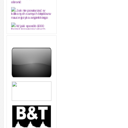
obronić
Jak nie powtarzać w
kółko tych samych błędów w
nauce języka angielskiego
W jaki sposób 1000
formuł konwersacyjnych
pozwoli Ci opanować język
angielski i sprawną
komunikację
Angielskie przyimki
(prepositions) na 1000
praktycznych przykładach,
dzięki którym łatwiej je
zapamiętasz
W końcu ktoś po ludzku i
zrozumiale wytłumaczył, na
czym polega mowa zależna
(reported speech) w języku
angielskim
Jak zacząć czytać
szybciej i więcej, ale nie
dłużej!