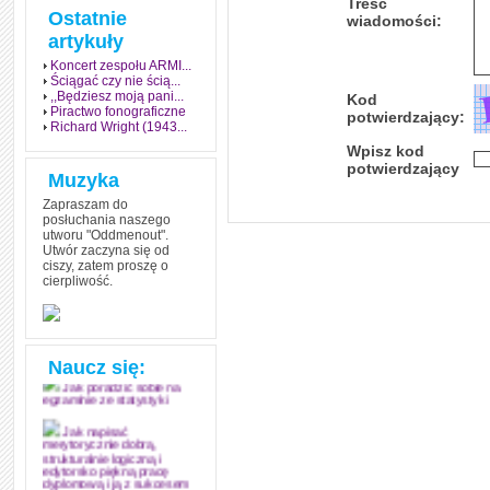
Treść
Ostatnie
wiadomości:
artykuły
Koncert zespołu ARMI...
Ściągać czy nie ścią...
,,Będziesz moją pani...
Kod
Piractwo fonograficzne
potwierdzający:
Richard Wright (1943...
Wpisz kod
potwierdzający
Muzyka
Zapraszam do
posłuchania naszego
utworu "Oddmenout".
Utwór zaczyna się od
ciszy, zatem proszę o
cierpliwość.
Jak stworzyć fenomen
grozy w muzyce
Jak zdać każdy
egzamin? Poznaj metody
mistrzów
Naucz się:
Jak poradzić sobie na
egzaminie ze statystyki
Jak napisać
merytorycznie dobrą,
strukturalnie logiczną i
edytorsko piękną pracę
dyplomową i ją z sukcesem