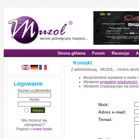
Strona główna
Forum
Recenzje
A
Kontakt
Z administracją .::MUZOL::. można skon
Bezpośrednie wysłanie e-maila 
Wysłanie
prywatnej wiadomości
.
Logowanie
Wysłanie znajdującego się poniż
Nazwa użytkownika
Hasło
Nick:
Adres e-mail:
Temat:
Nie możesz się
zalogować?
Poproś o
nowe hasło