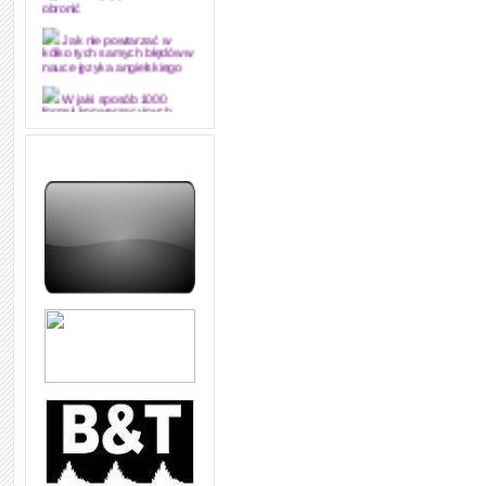
obronić
Jak nie powtarzać w
kółko tych samych błędów w
nauce języka angielskiego
W jaki sposób 1000
formuł konwersacyjnych
pozwoli Ci opanować język
angielski i sprawną
komunikację
Angielskie przyimki
(prepositions) na 1000
praktycznych przykładach,
dzięki którym łatwiej je
zapamiętasz
W końcu ktoś po ludzku i
zrozumiale wytłumaczył, na
czym polega mowa zależna
(reported speech) w języku
angielskim
Jak zacząć czytać
szybciej i więcej, ale nie
dłużej!