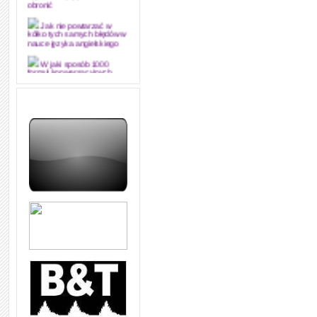
obronić
Jak nie powtarzać w
kółko tych samych błędów w
nauce języka angielskiego
W jaki sposób 1000
formuł konwersacyjnych
pozwoli Ci opanować język
angielski i sprawną
komunikację
Angielskie przyimki
(prepositions) na 1000
praktycznych przykładach,
dzięki którym łatwiej je
zapamiętasz
W końcu ktoś po ludzku i
zrozumiale wytłumaczył, na
czym polega mowa zależna
(reported speech) w języku
angielskim
Jak zacząć czytać
szybciej i więcej, ale nie
dłużej!