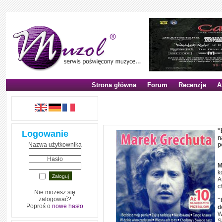
Strona główna
Forum
Recenzje
A
,,Będziesz moją panią'' - ana
'
Logowanie
n
Nazwa użytkownika
p
Hasło
M
k
A
c
Nie możesz się
zalogować?
'
Poproś o
nowe hasło
d
W
S