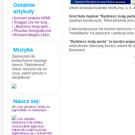
t
Ostatnie
Utwór posiada budowę stroficzną: a, b, a
artykuły
Grechuta napisał ''Będziesz moją pani
Koncert zespołu ARMI...
nastroju kompozycji. Tekst piosenki jes
Ściągać czy nie ścią...
,,Będziesz moją pani...
Cała kompozycja ma bardzo taneczny i roz
Piractwo fonograficzne
''miotełkami'' na talerzach i perkusji or
Richard Wright (1943...
''Będziesz moją panią'' to bardzo pog
smyczkowe stanowią bardzo udane tło d
Muzyka
Baranami.
Zapraszam do
posłuchania naszego
utworu "Oddmenout".
Utwór zaczyna się od
ciszy, zatem proszę o
cierpliwość.
Jak stworzyć fenomen
grozy w muzyce
Jak zdać każdy
egzamin? Poznaj metody
mistrzów
Naucz się:
Jak poradzić sobie na
egzaminie ze statystyki
Jak napisać
merytorycznie dobrą,
strukturalnie logiczną i
edytorsko piękną pracę
dyplomową i ją z sukcesem