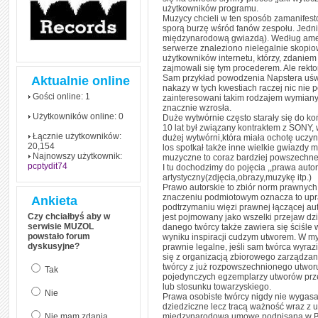
użytkowników programu.
Muzycy chcieli w ten sposób zamanifest
sporą burzę wśród fanów zespołu. Jedni 
międzynarodową gwiazdą). Według ameryk
serwerze znaleziono nielegalnie skopiow
użytkowników internetu, którzy, zdaniem
zajmowali się tym procederem. Ale rekto
Sam przykład powodzenia Napstera uświad
Aktualnie online
nakazy w tych kwestiach raczej nic nie
Gości online: 1
zainteresowani takim rodzajem wymiany
znacznie wzrosła.
Użytkowników online: 0
Duże wytwórnie często starały się do ko
10 lat był związany kontraktem z SONY, 
Łącznie użytkowników:
dużej wytwórni,która miała ochotę uczyni
20,154
los spotkał także inne wielkie gwiazdy 
Najnowszy użytkownik:
muzyczne to coraz bardziej powszechne
pcptydit74
I tu dochodzimy do pojęcia ,,prawa autor
artystyczny(zdjęcia,obrazy,muzykę itp.)
Prawo autorskie to zbiór norm prawnych,
znaczeniu podmiotowym oznacza to upra
Ankieta
podtrzymaniu więzi prawnej łączącej aut
Czy chciałbyś aby w
jest pojmowany jako wszelki przejaw dz
serwisie MUZOL
danego twórcy także zawiera się ściśle
powstało forum
wyniku inspiracji cudzym utworem. W my
dyskusyjne?
prawnie legalne, jeśli sam twórca wyra
się z organizacją zbiorowego zarządzan
twórcy z już rozpowszechnionego utworu 
Tak
pojedynczych egzemplarzy utworów prz
lub stosunku towarzyskiego.
Nie
Prawa osobiste twórcy nigdy nie wygasa
dziedziczne lecz tracą ważność wraz z 
Nie mam zdania
międzynarodową umowę podpisaną w Be