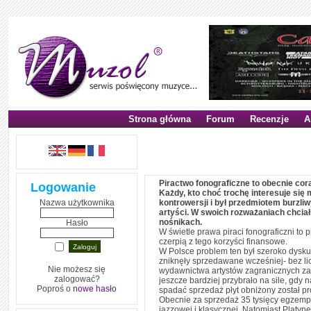
Strona główna
Forum
Recenzje
A
Piractwo fonograficzne
Piractwo fonograficzne to obecnie co
Logowanie
Każdy, kto choć trochę interesuje się
Nazwa użytkownika
kontrowersji i był przedmiotem burzliw
artyści. W swoich rozważaniach chcia
nośnikach.
Hasło
W świetle prawa piraci fonograficzni to
czerpią z tego korzyści finansowe.
W Polsce problem ten był szeroko dysku
zniknęły sprzedawane wcześniej- bez li
Nie możesz się
wydawnictwa artystów zagranicznych zac
zalogować?
jeszcze bardziej przybrało na sile, gdy 
Poproś o
nowe hasło
spadać sprzedaż płyt obniżony został pró
Obecnie za sprzedaż 35 tysięcy egzempla
jazzowej i klasycznej. Natomiast Platynę