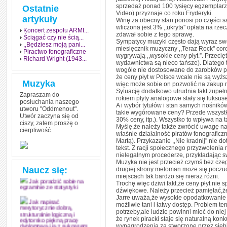
sprzedaż ponad 100 tysięcy egzemplarz
Ostatnie
Video) przyznaje co roku Fryderyki.
artykuły
Winę za obecny stan ponosi po części 
wliczona jest 3% ,,ukryta'' opłata na rz
Koncert zespołu ARMI...
zdawał sobie z tego sprawę.
Ściągać czy nie ścią...
Sympatycy muzyki często dają wyraz sw
,,Będziesz moją pani...
miesięcznik muzyczny ,,Teraz Rock'' co
Piractwo fonograficzne
wygrywają ,,wysokie ceny płyt.”. Przecię
Richard Wright (1943...
wydawnictwa są nieco tańsze). Dlatego też
wogóle nie dostosowane do zarobków pr
że ceny płyt w Polsce wcale nie są wyżs
Muzyka
więc może sobie on pozwolić na zakup na
Sytuację dodatkowo utrudnia fakt zupe
Zapraszam do
rokiem płyty analogowe stały się luksuse
posłuchania naszego
A i wybór tytułów i stan samych nośnikó
utworu "Oddmenout".
takie wygórowane ceny? Przede wszystki
Utwór zaczyna się od
30% ceny, itp.). Wszystko to wpływa na
ciszy, zatem proszę o
Myślę,że należy także zwrócić uwagę na 
cierpliwość.
właśnie działalność piratów fonografic
Jak stworzyć fenomen
Martą). Przykazanie ,,Nie kradnij'' nie 
grozy w muzyce
tekst. Z racji społecznego przyzwolenia 
nielegalnym procederze, przykładając sw
Jak zdać każdy
Muzyka nie jest przecież czymś bez czeg
egzamin? Poznaj metody
Naucz się:
drugiej strony meloman może się pocz
mistrzów
miejscach tak bardzo się nieraz różni.
Trochę więc dziwi fakt,że ceny płyt nie
Jak poradzić sobie na
dźwiękowe. Należy przecież pamiętać,że
egzaminie ze statystyki
Jarre uważa,że wysokie opodatkowanie n
możliwie tani i łatwy dostęp. Problem t
Jak napisać
potrzeby,ale ludzie powinni mieć do niej
merytorycznie dobrą,
strukturalnie logiczną i
że rynek piracki staje się naturalną ko
edytorsko piękną pracę
wynagrodzenia za stworzone przez siebie