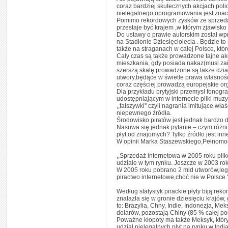
coraz bardziej skutecznych akcjach poli
nielegalnego oprogramowania jest znacz
Pomimo rekordowych zysków ze sprzedaż
przestaje być krajem ,w którym zjawisko
Do ustawy o prawie autorskim został wp
na Stadionie Dziesięciolecia . Będzie to
także na straganach w całej Polsce, któ
Cały czas są także prowadzone tajne akc
mieszkania, gdy posiada nakaz(musi zai
szerszą skalę prowadzone są także dział
utwory,będące w świetle prawa własnośc
coraz częściej prowadzą europejskie or
Dla przykładu brytyjski przemysł fonog
udostępniającym w internecie pliki muzy
,,fałszywki'' czyli nagrania imitujące 
niepewnego źródła.
Środowisko piratów jest jednak bardzo 
Nasuwa się jednak pytanie – czym różni
płyt od znajomych? Tylko źródło jest in
W opinii Marka Staszewskiego,Pełnomo
,,Sprzedaż internetowa w 2005 roku pli
udziale w tym rynku. Jeszcze w 2003 rok
W 2005 roku pobrano 2 mld utworów,lega
piractwo internetowe,choć nie w Polsce.'
Według statystyk pirackie płyty biją re
znalazła się w gronie dziesięciu krajów
to: Brazylia, Chny, Indie, Indonezja, M
dolarów, pozostają Chiny (85 % całej po
Poważne kłopoty ma także Meksyk, któr
udział nielegalnych płyt na rynku w Indi