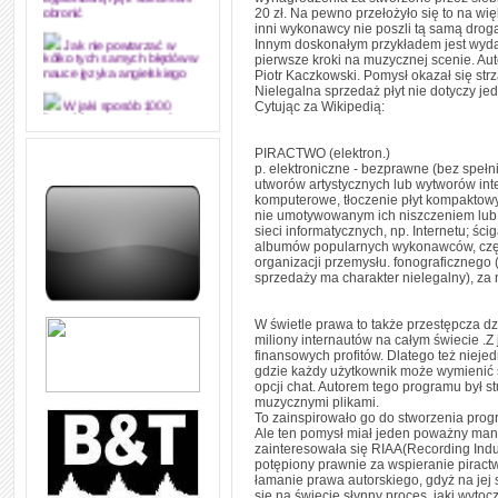
dyplomową i ją z sukcesem
20 zł. Na pewno przełożyło się to na wi
obronić
inni wykonawcy nie poszli tą samą drog
Innym doskonałym przykładem jest wydawa
Jak nie powtarzać w
pierwsze kroki na muzycznej scenie. Aut
kółko tych samych błędów w
Piotr Kaczkowski. Pomysł okazał się strz
nauce języka angielskiego
Nielegalna sprzedaż płyt nie dotyczy jed
Cytując za Wikipedią:
W jaki sposób 1000
formuł konwersacyjnych
pozwoli Ci opanować język
PIRACTWO (elektron.)
angielski i sprawną
komunikację
p. elektroniczne - bezprawne (bez speł
utworów artystycznych lub wytworów int
komputerowe, tłoczenie płyt kompaktowy
Angielskie przyimki
(prepositions) na 1000
nie umotywowanym ich niszczeniem lub 
praktycznych przykładach,
sieci informatycznych, np. Internetu; 
dzięki którym łatwiej je
albumów popularnych wykonawców, często
zapamiętasz
organizacji przemysłu. fonograficznego 
sprzedaży ma charakter nielegalny), za n
W końcu ktoś po ludzku i
zrozumiale wytłumaczył, na
czym polega mowa zależna
W świetle prawa to także przestępcza d
(reported speech) w języku
miliony internautów na całym świecie .Z 
angielskim
finansowych profitów. Dlatego też nieje
gdzie każdy użytkownik może wymienić 
Jak zacząć czytać
opcji chat. Autorem tego programu był s
szybciej i więcej, ale nie
dłużej!
muzycznymi plikami.
To zainspirowało go do stworzenia prog
Ale ten pomysł miał jeden poważny mank
zainteresowała się RIAA(Recording Indu
potępiony prawnie za wspieranie piract
łamanie prawa autorskiego, gdyż na je
się na świecie słynny proces ,jaki wyt