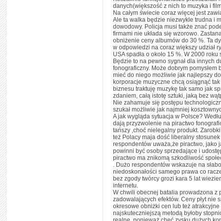
danych(większość z nich to muzyka i fil
Na całym świecie coraz więcej jest za
Ale ta walka będzie niezwykle trudna i m
dowodowy. Policja musi także znać pod
firmami nie układa się wzorowo. Zastan
obniżenie ceny albumów do 30 %. Ta dyre
w odpowiedzi na coraz większy udział r
USA spadła o około 15 %. W 2000 roku s
Będzie to na pewno sygnał dla innych d
fonograficzny. Może dobrym pomysłem b
mieć do niego możliwie jak najlepszy do
korporacje muzyczne chcą osiągnąć tak du
biznesu traktuję muzykę tak samo jak spr
zdaniem, całą istotę sztuki, jaką bez wąt
Nie zahamuje się postępu technologicz
szukał możliwie jak najmniej kosztowny
A jak wygląda sytuacja w Polsce? Wedł
dają przyzwolenie na piractwo fonografi
tańszy ,choć nielegalny produkt. Zarob
też Polacy maja dość liberalny stosune
respondentów uważa,że piractwo, jako 
powinni być osoby sprzedające i udostęp
piractwo ma znikomą szkodliwość społec
. Dużo respondentów wskazuje na słaboś
niedoskonałości samego prawa co racze
bez zgody twórcy grozi kara 5 lat wiez
internetu.
W chwili obecnej batalia prowadzona z 
zadowalających efektów. Ceny płyt nie s
okresowe obniżki cen lub też atrakcyjne
najskuteczniejszą metodą byłoby stopnio
realne, ponieważ chęć zysku dużych kon