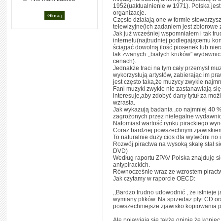
1952(uaktualnienie w 1971). Polska jest
organizacje.
Często działają one w formie stowarzys
telewizyjne(ich zadaniem jest zbiorowe
Jak już wcześniej wspomniałem i tak tru
internetu(najtrudniej podlegającemu kon
ściągać dowolną ilość piosenek lub nier
tak zwanych ,,białych kruków'' wydawnic
cenach).
Jednakże traci na tym cały przemysł muz
wykorzystują artystów, zabierając im pr
jest często taka,że muzycy zwykle najmn
Fani muzyki zwykle nie zastanawiają się 
interesuje,aby zdobyć dany tytuł za moż
wzrasta.
Jak wykazują badania ,co najmniej 40 % 
zagrożonych przez nielegalne wydawnict
Natomiast wartość rynku pirackiego wyno
Coraz bardziej powszechnym zjawiskiem 
To naturalnie duży cios dla wytwórni no i
Rozwój piractwa na wysoką skalę stał 
DVD)
Według raportu ZPAV Polska znajduję się
antypirackich.
Równocześnie wraz ze wzrostem piractw
Jak czytamy w raporcie OECD:
,,Bardzo trudno udowodnić , że istnieje
wymiany plików. Na sprzedaż płyt CD ora
powszechniejsze zjawisko kopiowania pł
Ale pojawiają się także opinie,że koniec