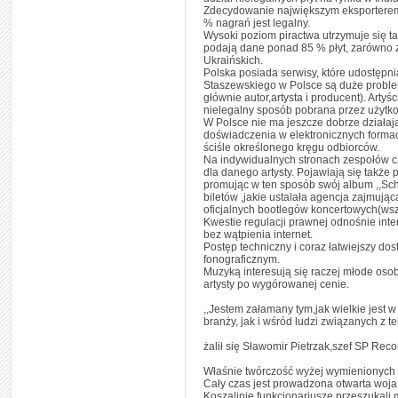
Zdecydowanie największym eksporterem p
% nagrań jest legalny.
Wysoki poziom piractwa utrzymuje się ta
podają dane ponad 85 % płyt, zarówno z 
Ukraińskich.
Polska posiada serwisy, które udostępni
Staszewskiego w Polsce są duże problem
głównie autor,artysta i producent). Arty
nielegalny sposób pobrana przez użytk
W Polsce nie ma jeszcze dobrze działają
doświadczenia w elektronicznych formac
ściśle określonego kręgu odbiorców.
Na indywidualnych stronach zespołów cz
dla danego artysty. Pojawiają się także 
promując w ten sposób swój album ,,Sch
biletów ,jakie ustalała agencja zajmuj
oficjalnych bootlegów koncertowych(wsz
Kwestie regulacji prawnej odnośnie int
bez wątpienia internet.
Postęp techniczny i coraz łatwiejszy dos
fonograficznym.
Muzyką interesują się raczej młode osoby
artysty po wygórowanej cenie.
,,Jestem załamany tym,jak wielkie jest
branży, jak i wśród ludzi związanych z 
żalił się Sławomir Pietrzak,szef SP Rec
Właśnie twórczość wyżej wymienionych a
Cały czas jest prowadzona otwarta woja 
Koszalinie funkcjonariusze przeszukali 