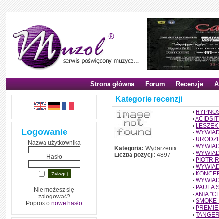
Strona główna
Forum
Recenzje
A
Kategorie recenzji
HYPNOS
ACIDSI
LESZEK
Logowanie
WYWIAD
URODZI
Nazwa użytkownika
WYWIAD
Kategoria:
Wydarzenia
WYWIAD
Liczba pozycji:
4897
Hasło
PIOTR 
WYWIAD
KONCER
WYWIAD
PAULA 
Nie możesz się
ANIA ''C
zalogować?
SMOKE 
Poproś o
nowe hasło
PREMIE
TANGER