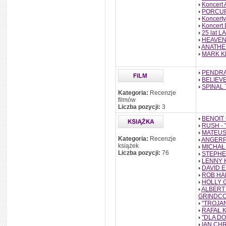
Koncert 
PORCUPI
Koncert
Koncert 
25 lat L
HEAVEN 
ANATHEM
MARK KNO
PENDRA
BELIEVE
SPINAL T
Kategoria:
Recenzje
filmów
Liczba pozycji:
3
BENOIT 
RUSH - 
MATEUSZ
Kategoria:
Recenzje
ANGERPA
książek
MICHAŁ 
Liczba pozycji:
76
STEPHEN
LENNY K
DAVID E
ROB HAL
HOLLY G
ALBERT 
GRINDCOR
''TROJA
RAFAŁ K
''DLA D
IAN CHR