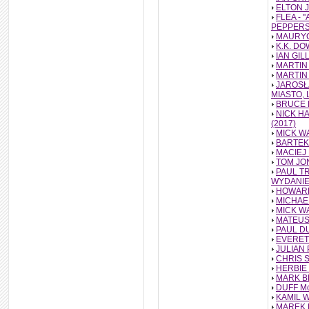
ELTON JO
FLEA - 
PEPPER
MAURYCY
K.K. DO
IAN GIL
MARTIN 
MARTIN 
JAROSŁA
MIASTO, L
BRUCE D
NICK HA
(2017)
MICK WA
BARTEK 
MACIEJ 
TOM JON
PAUL TR
WYDANIE 
HOWARD 
MICHAEL
MICK WA
MATEUSZ
PAUL D
EVERETT
JULIAN 
CHRIS 
HERBIE 
MARK BL
DUFF Mc
KAMIL W
MAREK P