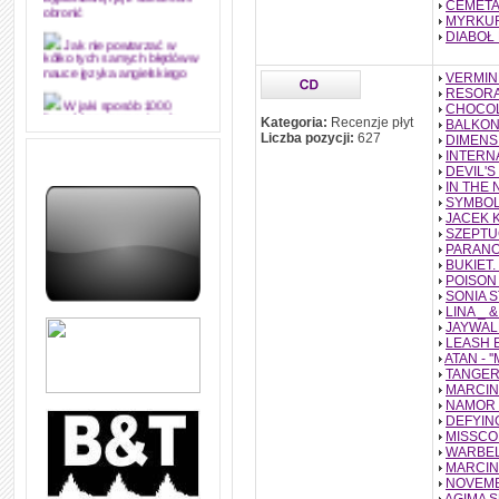
CEMETA
dyplomową i ją z sukcesem
obronić
MYRKUR
DIABOŁ
Jak nie powtarzać w
kółko tych samych błędów w
VERMINK
nauce języka angielskiego
RESORAK
CHOCOL
W jaki sposób 1000
Kategoria:
Recenzje płyt
BALKON -
formuł konwersacyjnych
Liczba pozycji:
627
DIMENSI
pozwoli Ci opanować język
angielski i sprawną
INTERNA
komunikację
DEVIL'S 
IN THE N
Angielskie przyimki
SYMBOLI
(prepositions) na 1000
JACEK K
praktycznych przykładach,
SZEPTUC
dzięki którym łatwiej je
PARANOJ
zapamiętasz
BUKIET. 
POISON 
W końcu ktoś po ludzku i
SONIA S
zrozumiale wytłumaczył, na
LINA _ 
czym polega mowa zależna
JAYWALK
(reported speech) w języku
angielskim
LEASH E
ATAN - '
TANGER
Jak zacząć czytać
szybciej i więcej, ale nie
MARCIN 
dłużej!
NAMOR - 
DEFYIN
MISSCOR
WARBELL 
MARCIN P
NOVEMBE