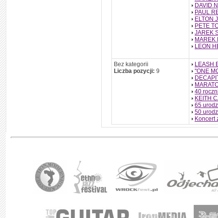
DAVID N
PAUL RE
ELTON J
PETE TO
JAREK S
MAREK K
LEON HE
Bez kategorii
LEASH 
Liczba pozycji:
9
''ONE M
DECAPI
MARATO
40 rocz
KEITH C
65 urod
50 urod
Koncert