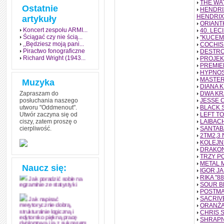
THE WA
Ostatnie
HENDRI
HENDRIX
artykuły
ORIANT
Koncert zespołu ARMI...
40. LE
Ściągać czy nie ścią...
''KUCEM
,,Będziesz moją pani...
COCHIS
Piractwo fonograficzne
DESTRO
Richard Wright (1943...
PROJEK
PREMIE
HYPNOS
MASTER
Muzyka
DIANA 
Zapraszam do
DWA KR
posłuchania naszego
JESSE 
utworu "Oddmenout".
BLACK S
Utwór zaczyna się od
LEFT T
ciszy, zatem proszę o
LAIBAC
cierpliwość.
SANTAB
Jak stworzyć fenomen
2TM2,3
grozy w muzyce
KOLEJNY
DRAKON
Jak zdać każdy
TRZY P
egzamin? Poznaj metody
METAL 
Naucz się:
mistrzów
IGOR JA
RIKA ''8
Jak poradzić sobie na
SOUR B
egzaminie ze statystyki
POSTMA
SACRIVE
Jak napisać
ORANŻA
merytorycznie dobrą,
CHRIS 
strukturalnie logiczną i
SHRAPN
edytorsko piękną pracę