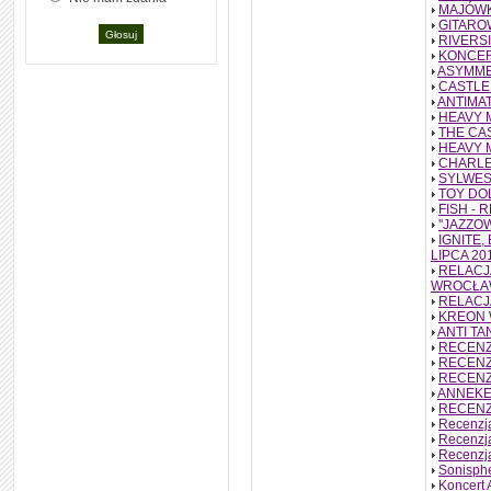
MAJÓWK
GITARO
RIVERSI
KONCER
ASYMMET
CASTLE 
ANTIMA
HEAVY M
THE CA
HEAVY M
CHARLE
SYLWES
TOY DO
FISH - 
''JAZZ
IGNITE,
LIPCA 20
RELACJ
WROCŁA
RELACJA
KREON W
ANTI TA
RECENZ
RECENZ
RECENZ
ANNEKE 
RECENZJ
Recenzja
Recenzj
Recenzja
Sonisphe
Koncert 