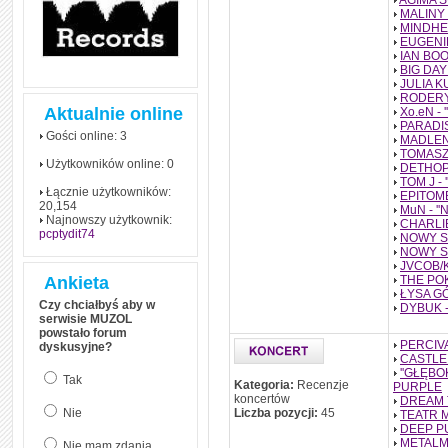
AGIMA S
MALINY 
MINDHEA
EUGENIE
IAN BOON
BIG DAY 
JULIA K
RODERYK
Aktualnie online
Xo.eN - '
PARADI
Gości online: 3
MADLEN
TOMASZ 
Użytkowników online: 0
DETHOPS
TOM J -
Łącznie użytkowników:
EPITOME 
20,154
MuN - ''
Najnowszy użytkownik:
CHARLIE
pcptydit74
NOWY S
NOWY S
JVCOB/K
Ankieta
THE POKS
ŁYSA GÓR
Czy chciałbyś aby w
DYBUK - 
serwisie MUZOL
powstało forum
PERCIV
dyskusyjne?
CASTLE 
''GŁĘBO
Tak
Kategoria:
Recenzje
PURPLE
koncertów
DREAM T
Nie
Liczba pozycji:
45
TEATR 
DEEP P
METALM
Nie mam zdania