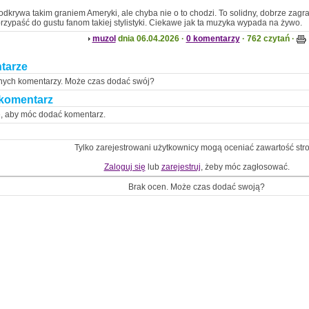
odkrywa takim graniem Ameryki, ale chyba nie o to chodzi. To solidny, dobrze zagr
rzypaść do gustu fanom takiej stylistyki. Ciekawe jak ta muzyka wypada na żywo.
muzol
dnia 06.04.2026 ·
0 komentarzy
· 762 czytań ·
tarze
nych komentarzy. Może czas dodać swój?
komentarz
ę, aby móc dodać komentarz.
Tylko zarejestrowani użytkownicy mogą oceniać zawartość str
Zaloguj się
lub
zarejestruj
, żeby móc zagłosować.
Brak ocen. Może czas dodać swoją?