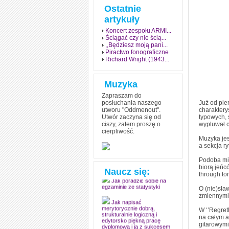
Ostatnie
artykuły
Koncert zespołu ARMI...
Ściągać czy nie ścią...
,,Będziesz moją pani...
Piractwo fonograficzne
Richard Wright (1943...
Muzyka
Zapraszam do
posłuchania naszego
Już od pie
utworu "Oddmenout".
charaktery
Utwór zaczyna się od
typowych, 
ciszy, zatem proszę o
wypluwał c
cierpliwość.
Jak stworzyć fenomen
Muzyka jes
grozy w muzyce
a sekcja r
Jak zdać każdy
Podoba mi 
egzamin? Poznaj metody
biorą jeńc
mistrzów
Naucz się:
through tor
Jak poradzić sobie na
O (nie)sła
egzaminie ze statystyki
zmiennymi 
Jak napisać
W ‘’Regret
merytorycznie dobrą,
na całym a
strukturalnie logiczną i
gitarowymi 
edytorsko piękną pracę