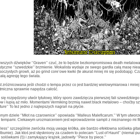
rwszych dźwięków ‘’Graven’’ czuć, że to będzie bezkompromisowa death metalowa
styczne ‘’szwedzkie’’ brzmienie. Wokalista wydaje ze swego gardła całą masę ni
soczystych growli, aż po grind core’owe kwiki (te akurat mniej mi się podobają). Cz
ałą agresję tego świata.
t zróżnicowana jeśli chodzi o tempa przez co jest bardziej wielowymiarowa i mniej 
ytmiczna sprawnie napędza całość.
się rozpędzony utwór tytułowy, który sporo zawdzięcza pierwszej fali szwedzkiego
ów i łupią aż miło. Momentami Vermiking brzmią nawet black metalowo – choćby szy
ture’’ To też jedno z najlepszych nagrań na płycie.
wnym dziele ‘’Młot na czarownice’’ opowiada ‘’Malleus Maleficarum.’’ W tym utwor
tempami. Ciekawym urozmaiceniem jest wprowadzenie sampli z nieznanego mi filmu
lless’’ szczególnie zwróciła moją uwagę krótka, ale bardzo efektowna solówka gitar
lbumie). Jak ktoś jest stęskniony za czadem to polecam ‘’Lust of Haunt’’ (niemal 
solówkami (!)) i zamykający krążek, jadowity ‘’Piece by piece.’’