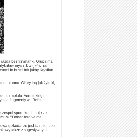
 jazda bez trzymanki. Grupa ma
eartykułowanych dźwięków: od
asami to brzmi tak jakby Krystian
monotonna. Gitary tną jak żyletki,
 death metalu. Verminking nie
bkie fragmenty w ‘’Rebirth
ze zespół sporo kombinuje ze
 w ‘’Father, forgive me.’’
owa (szkoda, że jest ich tak mało
punkowy także z sugestywnymi,