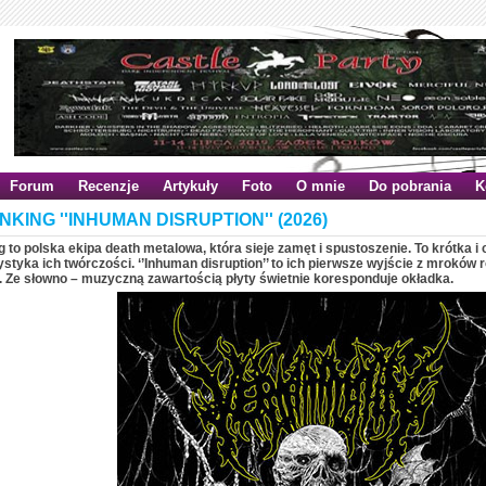
Forum
Recenzje
Artykuły
Foto
O mnie
Do pobrania
K
NKING ''INHUMAN DISRUPTION'' (2026)
 to polska ekipa death metalowa, która sieje zamęt i spustoszenie. To krótka i 
styka ich twórczości. ‘’Inhuman disruption’’ to ich pierwsze wyjście z mrokó
. Ze słowno – muzyczną zawartością płyty świetnie koresponduje okładka.