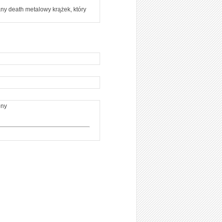
any death metalowy krążek, który
ony