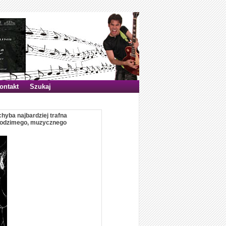
ontakt
Szukaj
chyba najbardziej trafna
w rodzimego, muzycznego