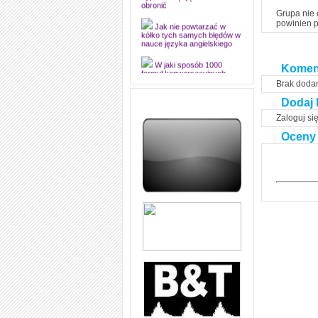
dyplomową i ją z sukcesem
obronić
Grupa nie 
powinien p
Jak nie powtarzać w
kółko tych samych błędów w
nauce języka angielskiego
Komen
W jaki sposób 1000
formuł konwersacyjnych
Brak doda
pozwoli Ci opanować język
angielski i sprawną
Dodaj 
komunikację
Zaloguj si
Angielskie przyimki
(prepositions) na 1000
Oceny
praktycznych przykładach,
dzięki którym łatwiej je
zapamiętasz
W końcu ktoś po ludzku i
zrozumiale wytłumaczył, na
czym polega mowa zależna
(reported speech) w języku
angielskim
Jak zacząć czytać
szybciej i więcej, ale nie
dłużej!