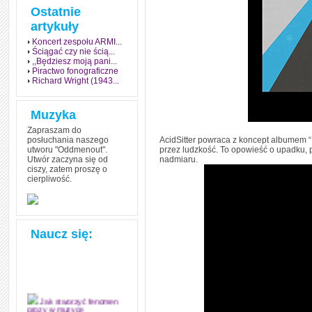
Ostatnie
artykuły
Koncert zespołu ARMI...
Ściągać czy nie ścią...
,,Będziesz moją pani...
Piractwo fonograficzne
Richard Wright (1943...
Muzyka
Zapraszam do
posłuchania naszego
AcidSitter powraca z koncept albumem 
utworu "Oddmenout".
przez ludzkość. To opowieść o upadku, 
Utwór zaczyna się od
nadmiaru.
ciszy, zatem proszę o
cierpliwość.
Naucz się:
Jak stworzyć fenomen