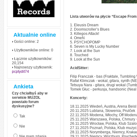
czym polega mowa zależna
(reported speech) w języku
angielskim
Lista utworów na płycie “Escape From
Jak zacząć czytać
szybciej i więcej, ale nie
1. Eleusis Dream
dłużej!
2. Doomscroller’s Blues
3. Killegos Attack!
Aktualnie online
4. OmeN
Gości online: 2
5. PSYCHOPOMP
6. Seven is My Lucky Number
Użytkowników online: 0
7. Look at the Sun
8. Touched
Łącznie użytkowników:
9. Look at the Sun
20,154
Najnowszy użytkownik:
AcidSitter:
pcptydit74
Filip Franczak - bas (Fraktale, Tumbling
Rafał Klimczak - wokal, gitara, synth (
Tetsuya Nara - gitara, drugi wokal (Tumb
Ankieta
Tomek Głuc - perkusja, handsonic (Nea
Czy chciałbyś aby w
serwisie MUZOL
Koncerty:
powstało forum
dyskusyjne?
18.11.2025 Wiedeń, Austria, Arena Beis
20.11.2025 Lublana, Słowenia, Prulček
22.11.2025 Modena, Włochy, Off Moden
Tak
25.11.2025 Warszawa, Polska, Chmury 
26.11.2025 Wrocław, Polska, Klub Szalo
Nie
27.11.2025 Poznań, Polska, Klub muzyc
28.11.2025 Norymberga, Niemcy, Kraka
Nie mam zdania
29.11.2025 Niemcy, Würzburg, Psychedel